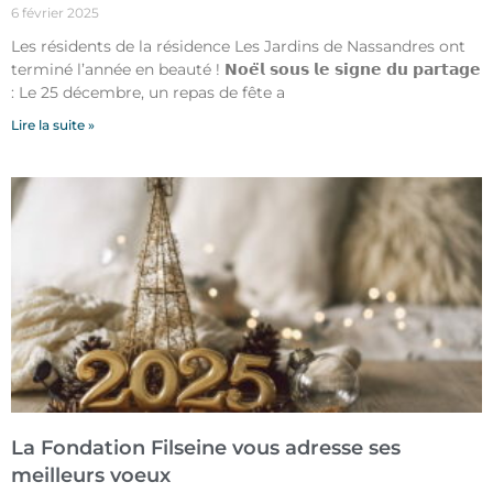
6 février 2025
Les résidents de la résidence Les Jardins de Nassandres ont
terminé l’année en beauté ! 𝗡𝗼𝗲̈𝗹 𝘀𝗼𝘂𝘀 𝗹𝗲 𝘀𝗶𝗴𝗻𝗲 𝗱𝘂 𝗽𝗮𝗿𝘁𝗮𝗴𝗲
: Le 25 décembre, un repas de fête a
Lire la suite »
La Fondation Filseine vous adresse ses
meilleurs voeux