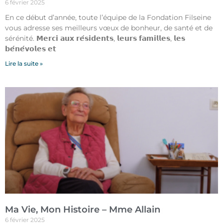
6 février 2025
En ce début d’année, toute l’équipe de la Fondation Filseine
vous adresse ses meilleurs vœux de bonheur, de santé et de
sérénité. 𝗠𝗲𝗿𝗰𝗶 𝗮𝘂𝘅 𝗿𝗲́𝘀𝗶𝗱𝗲𝗻𝘁𝘀, 𝗹𝗲𝘂𝗿𝘀 𝗳𝗮𝗺𝗶𝗹𝗹𝗲𝘀, 𝗹𝗲𝘀
𝗯𝗲́𝗻𝗲́𝘃𝗼𝗹𝗲𝘀 𝗲𝘁
Lire la suite »
Ma Vie, Mon Histoire – Mme Allain
6 février 2025