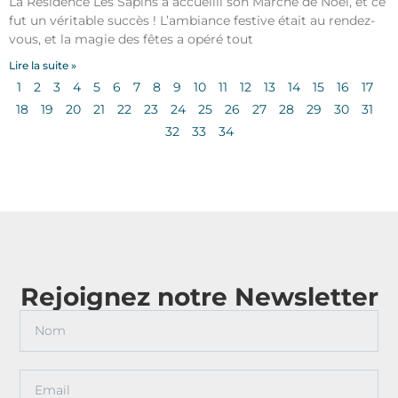
La Résidence Les Sapins a accueilli son Marché de Noël, et ce
fut un véritable succès ! L’ambiance festive était au rendez-
vous, et la magie des fêtes a opéré tout
Lire la suite »
1
2
3
4
5
6
7
8
9
10
11
12
13
14
15
16
17
18
19
20
21
22
23
24
25
26
27
28
29
30
31
32
33
34
Rejoignez notre Newsletter