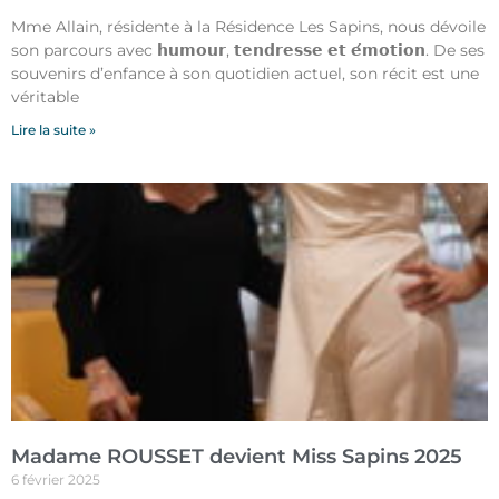
Mme Allain, résidente à la Résidence Les Sapins, nous dévoile
son parcours avec 𝗵𝘂𝗺𝗼𝘂𝗿, 𝘁𝗲𝗻𝗱𝗿𝗲𝘀𝘀𝗲 𝗲𝘁 𝗲́𝗺𝗼𝘁𝗶𝗼𝗻. De ses
souvenirs d’enfance à son quotidien actuel, son récit est une
véritable
Lire la suite »
Madame ROUSSET devient Miss Sapins 2025
6 février 2025