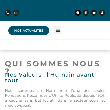
NOS ACTUALITÉS
QUI SOMMES NOUS
?
Nos Valeurs : l'Humain avant
tout
Nous sommes en Normandie, l’une des seules
Fondations Reconnues d’Utilité Publique depuis 1924,
à œuvrer sans but lucratif dans le secteur social et
médico-social.