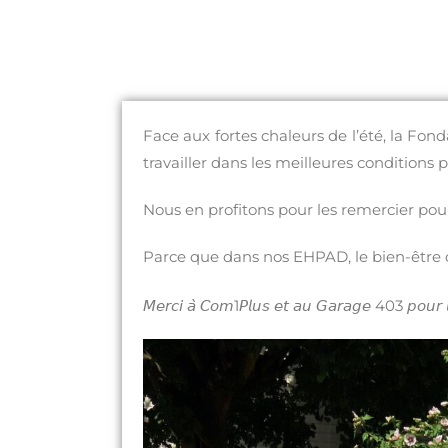
Face aux fortes chaleurs de l’été, la Fon
travailler dans les meilleures conditions p
Nous en profitons pour les remercier po
Parce que dans nos EHPAD, le bien-être
𝘔𝘦𝘳𝘤𝘪 𝘢̀ 𝘊𝘰𝘮1𝘗𝘭𝘶𝘴 𝘦𝘵 𝘢𝘶 𝘎𝘢𝘳𝘢𝘨𝘦 403 𝘱𝘰𝘶𝘳 𝘭𝘦𝘶