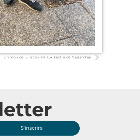
Un mois de juillet animé aux Jardins de Nassandres !
etter
S'inscrire