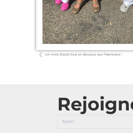
Un mois d’août tout en douceur aux Faïenciers !
Rejoign