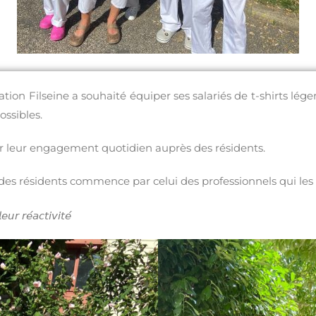
dation Filseine
a souhaité équiper ses salariés de t-shirts lég
ossibles.
ur leur engagement quotidien auprès des résidents.
 des résidents commence par celui des professionnels qui 
𝘳 𝘳𝘦́𝘢𝘤𝘵𝘪𝘷𝘪𝘵𝘦́