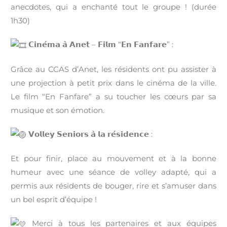
anecdotes, qui a enchanté tout le groupe ! (durée
1h30)
𝗖𝗶𝗻𝗲́𝗺𝗮 𝗮̀ 𝗔𝗻𝗲𝘁 – 𝗙𝗶𝗹𝗺 “𝗘𝗻 𝗙𝗮𝗻𝗳𝗮𝗿𝗲” :
Grâce au CCAS d’Anet, les résidents ont pu assister à
une projection à petit prix dans le cinéma de la ville.
Le film “En Fanfare” a su toucher les cœurs par sa
musique et son émotion.
𝗩𝗼𝗹𝗹𝗲𝘆 𝗦𝗲𝗻𝗶𝗼𝗿𝘀 𝗮̀ 𝗹𝗮 𝗿𝗲́𝘀𝗶𝗱𝗲𝗻𝗰𝗲 :
Et pour finir, place au mouvement et à la bonne
humeur avec une séance de volley adapté, qui a
permis aux résidents de bouger, rire et s’amuser dans
un bel esprit d’équipe !
Merci à tous les partenaires et aux équipes