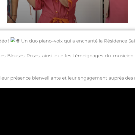
déo !
Un duo p
iano–voix qui a enchanté la Résidence Sa
des Blouses Roses, ainsi que les témoignages du musicien e
leur présence bienveillante et leur engagement auprès des r