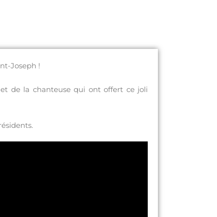
int-Joseph !
t de la chanteuse qui ont offert ce joli
ésidents.