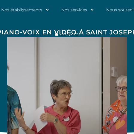
Nos établissements
Nos services
Nous souteni
PIANO-VOIX EN VIDÉO À SAINT JOSEP
23/09/2025