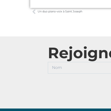
Un duo piano-voix à Saint Joseph
Rejoign