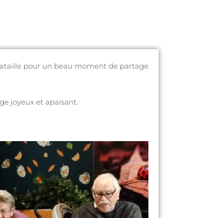
a-Bataille pour un beau moment de partage
ge joyeux et apaisant.