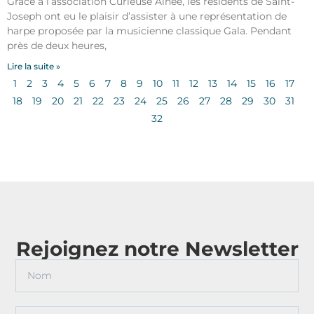
Grâce à l’association Curieuse Aînée, les résidents de Saint-
Joseph ont eu le plaisir d’assister à une représentation de
harpe proposée par la musicienne classique Gala. Pendant
près de deux heures,
Lire la suite »
1
2
3
4
5
6
7
8
9
10
11
12
13
14
15
16
17
18
19
20
21
22
23
24
25
26
27
28
29
30
31
32
Rejoignez notre Newsletter