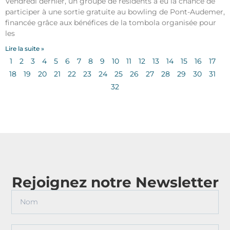
Vendredi dernier, un groupe de résidents a eu la chance de
participer à une sortie gratuite au bowling de Pont-Audemer,
financée grâce aux bénéfices de la tombola organisée pour
les
Lire la suite »
1
2
3
4
5
6
7
8
9
10
11
12
13
14
15
16
17
18
19
20
21
22
23
24
25
26
27
28
29
30
31
32
Rejoignez notre Newsletter