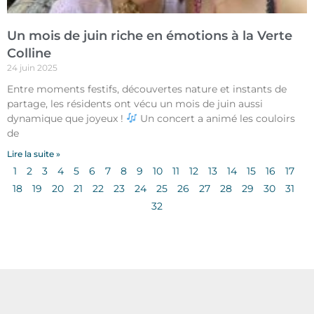
Un mois de juin riche en émotions à la Verte
Colline
24 juin 2025
Entre moments festifs, découvertes nature et instants de
partage, les résidents ont vécu un mois de juin aussi
dynamique que joyeux !
Un concert a animé les couloirs
de
Lire la suite »
1
2
3
4
5
6
7
8
9
10
11
12
13
14
15
16
17
18
19
20
21
22
23
24
25
26
27
28
29
30
31
32